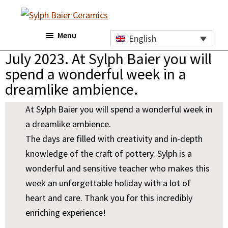
Skip
Skip
Skip
to
to
to
Sylph
Menu
main
primary
footer
Baier
English
Ceramics
content
sidebar
July 2023. At Sylph Baier you will
spend a wonderful week in a
dreamlike ambience.
At Sylph Baier you will spend a wonderful week in
a dreamlike ambience.
The days are filled with creativity and in-depth
knowledge of the craft of pottery. Sylph is a
wonderful and sensitive teacher who makes this
week an unforgettable holiday with a lot of
heart and care. Thank you for this incredibly
enriching experience!