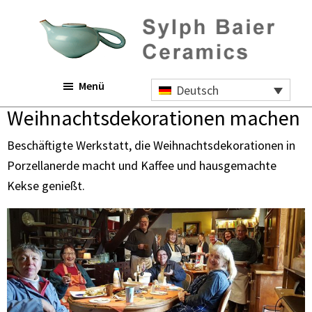
Skip
Zur
Zur
to
Hauptsidebar
Fußzeile
main
springen
springen
content
Sylph
Menü
Baier
Deutsch
Ceramics
Weihnachtsdekorationen machen
Beschäftigte Werkstatt, die Weihnachtsdekorationen in
Porzellanerde macht und Kaffee und hausgemachte
Kekse genießt.